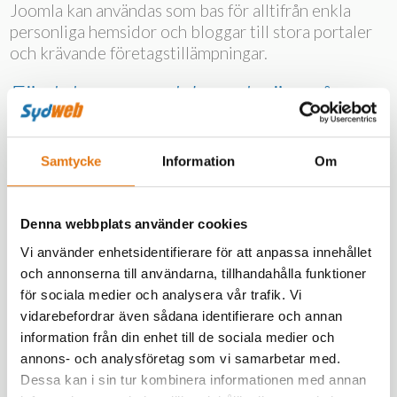
Joomla kan användas som bas för alltifrån enkla
personliga hemsidor och bloggar till stora portaler
och krävande företagstillämpningar.
Fördelarna med Joomla är många
Det enda ni behöver är att ha tillgång till Internet
och vanlig webbläsare t.ex. Firefox eller Internet
Samtycke
Information
Om
Explorer.
Ni kan ha många olika redaktörer med olika
behörigheter
Denna webbplats använder cookies
Varje redaktör kan själva välja sitt eget språk i
Vi använder enhetsidentifierare för att anpassa innehållet
Joomlas gränssnitt.
och annonserna till användarna, tillhandahålla funktioner
Joomla är sökmotorvänligt system, vilket
för sociala medier och analysera vår trafik. Vi
betyder att Joomla gör din webbplats lätt för
vidarebefordrar även sådana identifierare och annan
sökmotorerna att hitta
information från din enhet till de sociala medier och
Joomla har funnits i många år och kommer
annons- och analysföretag som vi samarbetar med.
konstant med nya säkerhets- och
Dessa kan i sin tur kombinera informationen med annan
funktionalitetsuppdateringar.