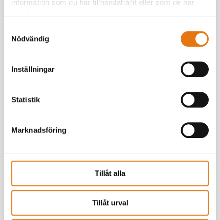
information som du har tillhandahållit eller som de har
Det finns tusentals olika extrafunktioner
samlat in när du har använt deras tjänster.
Joomla uppdateras regelbundet. Här kan ni ta reda
Samtyckesval
på
när det är dags att uppgradera er Joomla-version
.
Nödvändig
Inställningar
Kontakta oss
Statistik
Marknadsföring
Tillåt alla
Tillåt urval