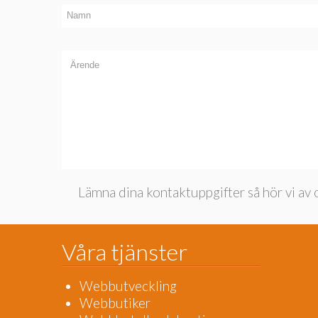
Lämna dina kontaktuppgifter så hör vi av 
Våra tjänster
Webbutveckling
Webbutiker