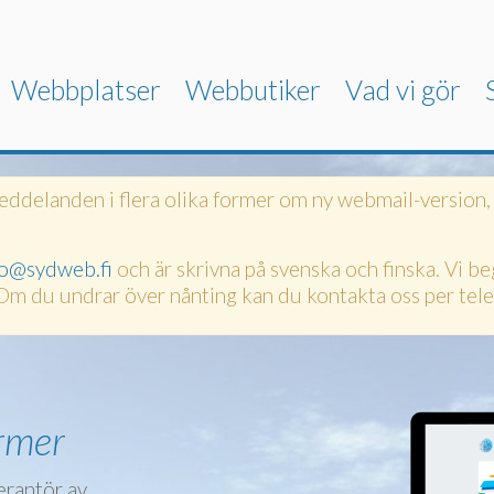
Webbplatser
Webbutiker
Vad vi gör
meddelanden i flera olika former om ny webmail-version, 
fo@sydweb.fi
och är skrivna på svenska och finska. Vi be
Om du undrar över nånting kan du kontakta oss per tele
ormer
erantör av