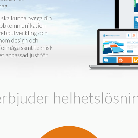
tag.
t ska kunna bygga din
 webbkommunikation
r webbutveckling och
 inom design och
gsförmåga samt teknisk
et anpassad just för
erbjuder helhetslösni