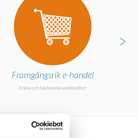
Framgångsrik e-handel
Ut
Enkla och fuktionella webbutiker
bland annat