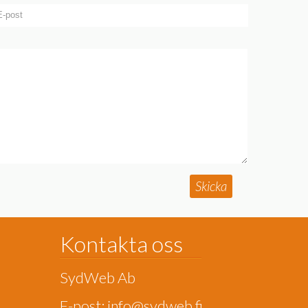
Skicka
Kontakta oss
SydWeb Ab
E-post:
info@sydweb.fi