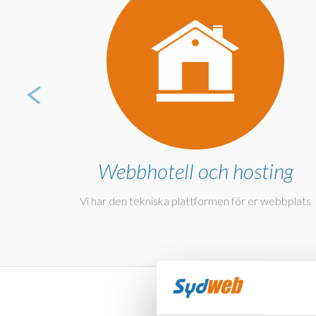
ing
Webbhotell och hosting
t
Vi har den tekniska plattformen för er webbplats
Vi har ära