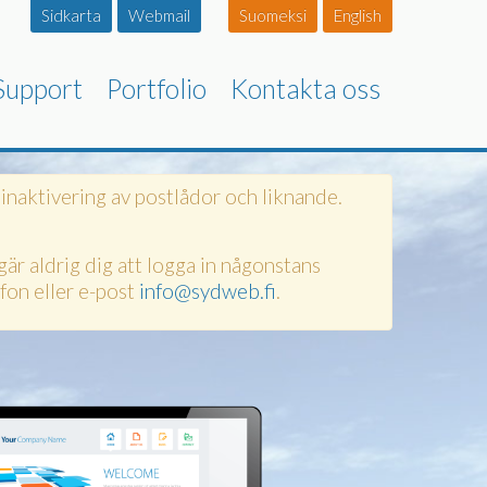
Sidkarta
Webmail
Suomeksi
English
Support
Portfolio
Kontakta oss
inaktivering av postlådor och liknande.
gär aldrig dig att logga in någonstans
fon eller e-post
info@sydweb.fi
.