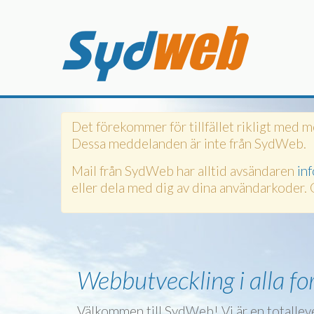
Det förekommer för tillfället rikligt med 
Dessa meddelanden är inte från SydWeb.
Mail från SydWeb har alltid avsändaren
in
eller dela med dig av dina användarkoder. 
Webbutveckling i alla f
Välkommen till SydWeb! Vi är en totallev