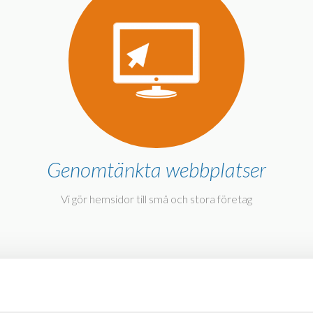
Genomtänkta webbplatser
Vi gör hemsidor till små och stora företag
n att samarbeta med 