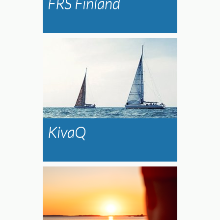
Läs mer »
FRS Finland
Läs mer »
KivaQ