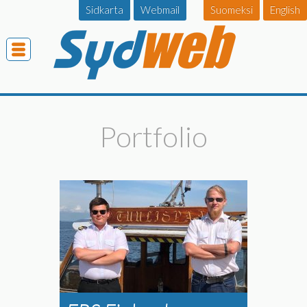
Sidkarta
Webmail
Suomeksi
English
Portfolio