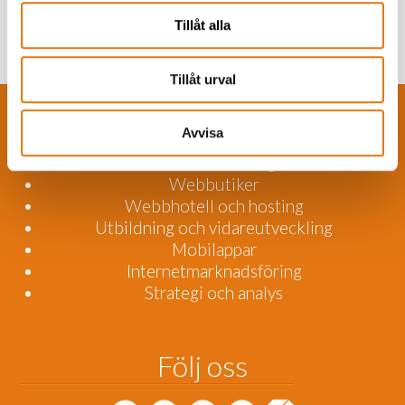
invånarportal
Tillåt alla
Tillåt urval
Våra tjänster
Avvisa
Webbutveckling
Webbutiker
Webbhotell och hosting
Utbildning och vidareutveckling
Mobilappar
Internetmarknadsföring
Strategi och analys
Följ oss