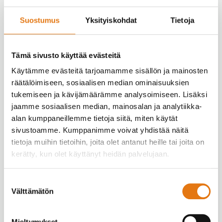
Tässä vaiheessa kotisivusto on jo valmis ja sovitut
Suostumus
Yksityiskohdat
Tietoja
testaukset suoritetaan. Tietyt perustestit, kuten
esimerkiksi sivuston läpikäynti tavallisimmilla
selaimilla ja kaikkien toimintojen toimivuus,
Tämä sivusto käyttää evästeitä
tehdään aina ennen sivuston julkaisua. Lisäksi
Käytämme evästeitä tarjoamamme sisällön ja mainosten
voidaan järjestää mm. ulkopuolisten koehenkilöiden
räätälöimiseen, sosiaalisen median ominaisuuksien
suorittamia
kattavampia testejä ja sivuston
tukemiseen ja kävijämäärämme analysoimiseen. Lisäksi
käytettävyysarviointeja
.
jaamme sosiaalisen median, mainosalan ja analytiikka-
Vaihe 7: Julkaisu
alan kumppaneillemme tietoja siitä, miten käytät
sivustoamme. Kumppanimme voivat yhdistää näitä
Kotisivusto julkaistaan oikeassa osoitteessaan
tietoja muihin tietoihin, joita olet antanut heille tai joita on
internetissä.
kerätty, kun olet käyttänyt heidän palvelujaan.
Vaihe 8: Takuu, ylläpito ja
Suostumuksen
jatkokehitys
Välttämätön
valinta
SydWeb korjaa kaikki virheet ja puutteet, joita
Mieltymykset