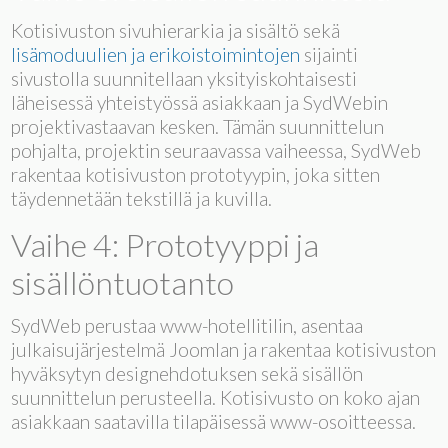
Kotisivuston sivuhierarkia ja sisältö sekä
lisämoduulien ja erikoistoimintojen
sijainti
sivustolla suunnitellaan yksityiskohtaisesti
läheisessä yhteistyössä asiakkaan ja SydWebin
projektivastaavan kesken. Tämän suunnittelun
pohjalta, projektin seuraavassa vaiheessa, SydWeb
rakentaa kotisivuston prototyypin, joka sitten
täydennetään tekstillä ja kuvilla.
Vaihe 4: Prototyyppi ja
sisällöntuotanto
SydWeb perustaa www-hotellitilin, asentaa
julkaisujärjestelmä Joomlan ja rakentaa kotisivuston
hyväksytyn designehdotuksen sekä sisällön
suunnittelun perusteella. Kotisivusto on koko ajan
asiakkaan saatavilla tilapäisessä www-osoitteessa.