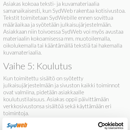
Asiakas kokoaa teksti- ja kuvamateriaalia
samanaikaisesti, kun SydWeb rakentaa kotisivustoa.
Tekstit toimitetaan SydWebille ennen sovittua
määräaikaa ja syötetään julkaisujärjestelmään.
Asiakkaan niin toivoessa SydWeb voi myös avustaa
materiaalin kokoamisessa mm. muotoilemalla,
oikolukemalla tai kääntämällä tekstiä tai hakemalla
kuvamateriaalia.
Vaihe 5: Koulutus
Kun toimitettu sisältö on syötetty
julkaisujärjestelmään ja sivuston kaikki toiminnot
ovat valmiina, pidetään asiakkaalle
koulutustilaisuus. Asiakas oppii päivittämään
verkkosivustonsa sisältöä sekä käyttämään eri
toimintoja.
Vaihe 6: Testaus ja korjaukset